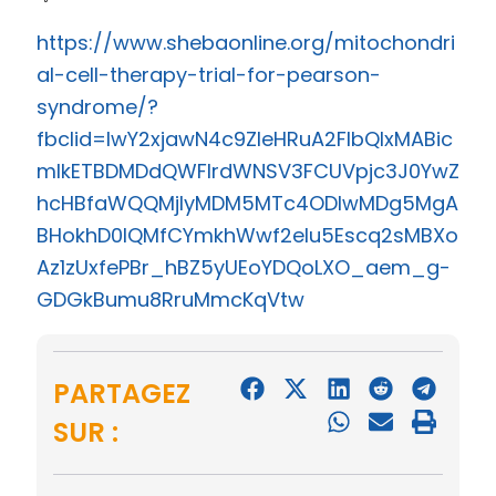
https://www.shebaonline.org/mitochondri
al-cell-therapy-trial-for-pearson-
syndrome/?
fbclid=IwY2xjawN4c9ZleHRuA2FlbQIxMABic
mlkETBDMDdQWFlrdWNSV3FCUVpjc3J0YwZ
hcHBfaWQQMjIyMDM5MTc4ODIwMDg5MgA
BHokhD0lQMfCYmkhWwf2eIu5Escq2sMBXo
Az1zUxfePBr_hBZ5yUEoYDQoLXO_aem_g-
GDGkBumu8RruMmcKqVtw
PARTAGEZ
SUR :