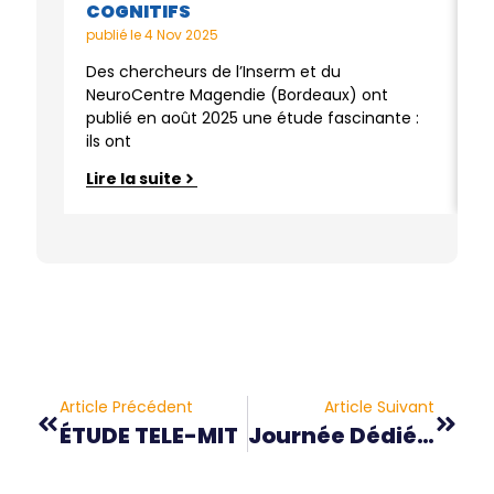
COGNITIFS
M
publié le
4 Nov 2025
pu
Des chercheurs de l’Inserm et du
L
NeuroCentre Magendie (Bordeaux) ont
c
publié en août 2025 une étude fascinante :
C
ils ont
u
Lire la suite
L
Article Précédent
Article Suivant
ÉTUDE TELE-MIT
Journée Dédiée À La Transition Vers L’âge Adulte Des Adolescent(e)s Atteint(e)s De Maladies Rares