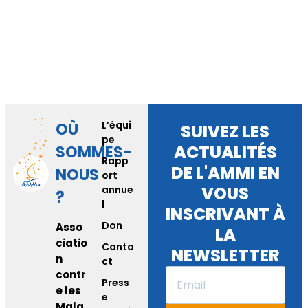
L’équi
OÙ
SUIVEZ LES
pe
ACTUALITÉS
SOMMES-
Rapp
DE L'AMMI EN
NOUS
ort
VOUS
annue
?
l
INSCRIVANT À
Don
Asso
LA
ciatio
Conta
NEWSLETTER
n
ct
contr
Press
e les
e
Mala