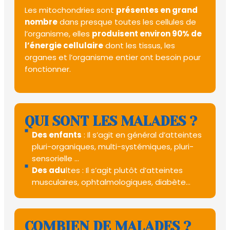
Les mitochondries sont
présentes en grand
nombre
dans presque toutes les cellules de
l’organisme, elles
produisent environ 90% de
l’énergie cellulaire
dont les tissus, les
organes et l’organisme entier ont besoin pour
fonctionner.
QUI SONT LES MALADES ?
Des enfants
: Il s’agit en général d’atteintes
pluri-organiques, multi-systémiques, pluri-
sensorielle …
Des adu
ltes : Il s’agit plutôt d’atteintes
musculaires, ophtalmologiques, diabète…
COMBIEN DE MALADES ?