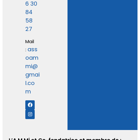
6 30
84
58
27
Mail
ass
:
oam
mi@
gmai
l.co
m