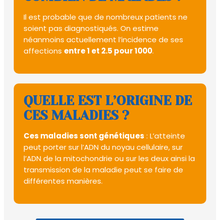
Il est probable que de nombreux patients ne
soient pas diagnostiqués. On estime
néanmoins actuellement l’incidence de ses
affections
entre 1 et 2.5 pour 1000
.
QUELLE EST L’ORIGINE DE
CES MALADIES ?
Ces maladies sont génétiques
: L’atteinte
peut porter sur l’ADN du noyau cellulaire, sur
l’ADN de la mitochondrie ou sur les deux ainsi la
transmission de la maladie peut se faire de
différentes manières.