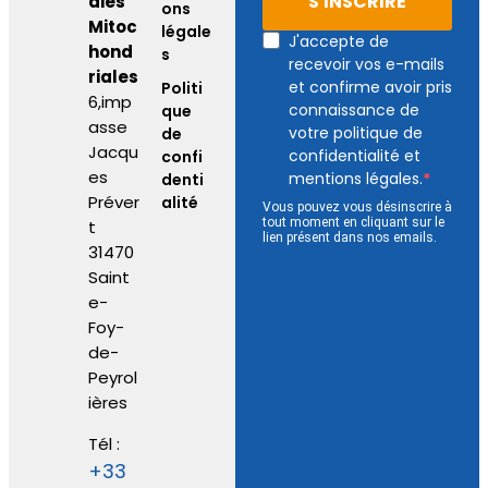
S'INSCRIRE
dies
ons
Mitoc
légale
J'accepte de
hond
s
recevoir vos e-mails
riales
et confirme avoir pris
Politi
6,imp
connaissance de
que
asse
votre politique de
de
Jacqu
confidentialité et
confi
es
mentions légales.
denti
Préver
alité
Vous pouvez vous désinscrire à
tout moment en cliquant sur le
t
lien présent dans nos emails.
31470
Saint
e-
Foy-
de-
Peyrol
ières
Tél :
+33