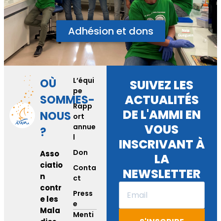
Adhésion et dons
L’équi
OÙ
SUIVEZ LES
pe
ACTUALITÉS
SOMMES-
Rapp
DE L'AMMI EN
NOUS
ort
VOUS
annue
?
l
INSCRIVANT À
Don
Asso
LA
ciatio
Conta
NEWSLETTER
n
ct
contr
Press
e les
e
Mala
Menti