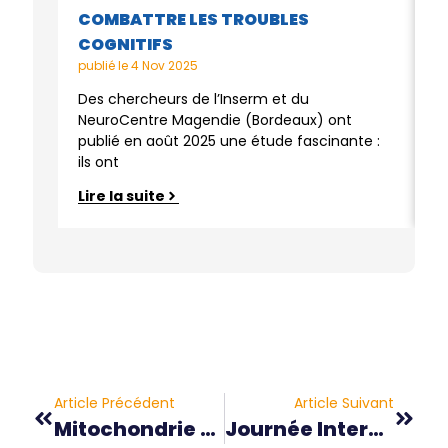
COMBATTRE LES TROUBLES
C
COGNITIFS
M
publié le
4 Nov 2025
pu
Des chercheurs de l’Inserm et du
L
NeuroCentre Magendie (Bordeaux) ont
c
publié en août 2025 une étude fascinante :
C
ils ont
u
Lire la suite
L
Article Précédent
Article Suivant
Mitochondrie Dans La Santé Et Les Maladies, Conférence À Nice Du 17 Au 21 Décembre 2018
Journée Internationale Des Maladies Rares