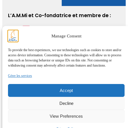
L’A.M.Mi et Co-fondatrice et membre de :
Manage Consent
To provide the best experiences, we use technologies such as cookies to store and/or
access device information. Consenting to these technologies will allow us to process
data such as browsing behavior or unique IDs on this site. Not consenting or
withdrawing consent may adversely affect certain features and functions.
Gérer les services
Accept
Decline
View Preferences
© AMMi 2025 -Tous droits réservés –
Expertise et développement site
WordPress par www.md-webdesigner.com