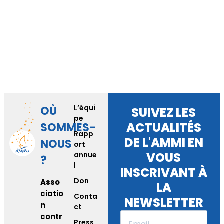
L’équi
OÙ
SUIVEZ LES
pe
ACTUALITÉS
SOMMES-
Rapp
DE L'AMMI EN
NOUS
ort
VOUS
annue
?
l
INSCRIVANT À
Don
Asso
LA
ciatio
Conta
NEWSLETTER
n
ct
contr
Press