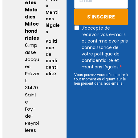
e les
e
Mala
Menti
S'INSCRIRE
dies
ons
Mitoc
légale
J'accepte de
hond
s
recevoir vos e-mails
riales
et confirme avoir pris
Politi
6,imp
connaissance de
que
asse
votre politique de
de
Jacqu
confidentialité et
confi
es
mentions légales.
denti
Préver
alité
Vous pouvez vous désinscrire à
tout moment en cliquant sur le
t
lien présent dans nos emails.
31470
Saint
e-
Foy-
de-
Peyrol
ières